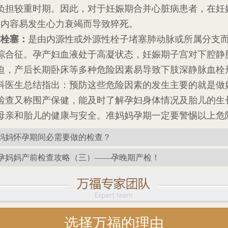
负担较重时期。因此，对于妊娠期合并心脏病患者，在妊
天内容易发生心力衰竭而导致猝死。
肺栓塞：
是由内源性或外源性栓子堵塞肺动脉或所属分支
综合征。孕产妇血液处于高凝状态，妊娠期子宫对下腔静
迫，产后长期卧床等多种危险因素易导致下肢深静脉血栓
生总结指出：预防这些危险因素的发生主要的就是做
检查又称围产保健，能及时了解孕妇身体情况及胎儿的生
母亲和胎儿的健康与安全。准妈妈孕期一定要警惕以上危
妈妈怀孕期间必需要做的检查？
孕妈妈产前检查攻略（三）——孕晚期产检！
选择万福的理由