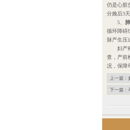
仍是心脏
分娩后3
5、
循环障碍
脉产生压
妇产科医
查，产前
况，保障
上一篇：
下一篇：