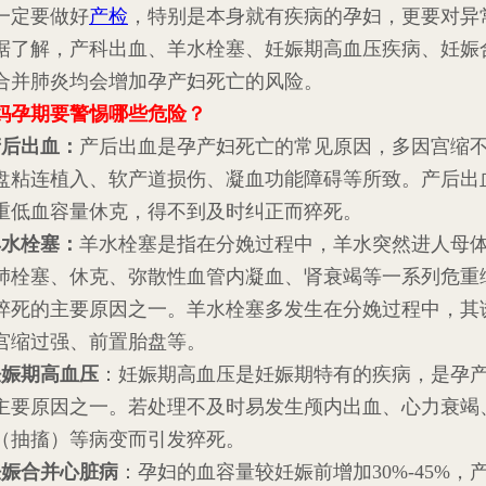
一定要做好
产检
，特别是本身就有疾病的孕妇，更要对异
据了解，产科出血、羊水栓塞、妊娠期高血压疾病、妊娠
合并肺炎均会增加孕产妇死亡的风险。
妈孕期要警惕哪些危险？
产后出血：
产后出血是孕产妇死亡的常见原因，多因宫缩
盘粘连植入、软产道损伤、凝血功能障碍等所致。产后出
重低血容量休克，得不到及时纠正而猝死。
羊水栓塞：
羊水栓塞是指在分娩过程中，羊水突然进人母
肺栓塞、休克、弥散性血管内凝血、肾衰竭等一系列危重
猝死的主要原因之一。羊水栓塞多发生在分娩过程中，其
宫缩过强、前置胎盘等。
妊娠期高血压
：妊娠期高血压是妊娠期特有的疾病，是孕
主要原因之一。若处理不及时易发生颅内出血、心力衰竭
（抽搐）等病变而引发猝死。
妊娠合并心脏病
：孕妇的血容量较妊娠前增加30%-45%，