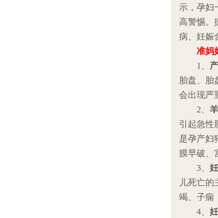
示，孕妇
高警惕。
病、妊娠
准妈
1、
胎盘、胎
会出现严
2、
引起急性
是孕产妇
膜早破、
3、
儿死亡的
竭、子痫
4、