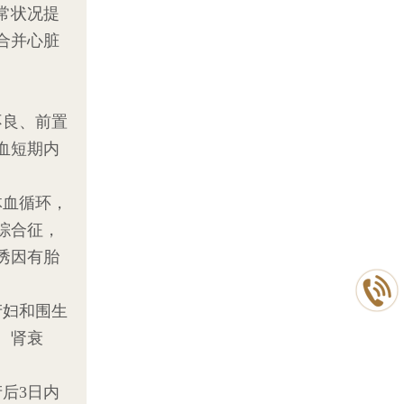
常状况提
合并心脏
不良、前置
血短期内
体血循环，
综合征，
诱因有胎
产妇和围生
、肾衰
产后3日内