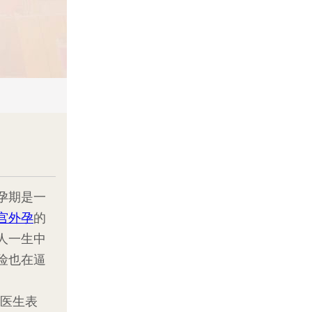
孕期是一
宫外孕
的
人一生中
险也在逼
医生表