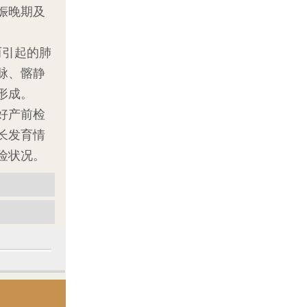
娠晚期及
而引起的肺
脉、髂静
形成。
好产前检
长发育情
险状况。