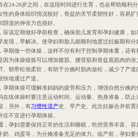
龄在24-28岁之间，在这段时间进行生育，也会帮助顺利
女性的身体组织情况较好，骨盆的关节柔韧性好，容易扩
和阴道的伸张力也很好。
，应该定期做好孕前检查，确保胎儿发育和孕妇健康，如
早发现，早解决。使孕妇和胎儿能顺利地度过妊娠期和分
，孕期做一些体操，这样不但有利于控制孕期体重，还有
是因为体操锻炼可以增加腹肌、腰背肌和骨盆底肌肉的张
节、韧带松弛柔软，有助于分娩时肌肉放松，减少了产道
较快地通过产道。
，孕期体操可缓解准妈妈的疲劳和压力，增强自然分娩的
妈在练体操时要注意运动时间、运动量、热身准备，防止
缩，另外，有
习惯性流产
史、早产史、此次妊娠合并前置
并症不宜进行孕期体操。
后
，孕妇需要保持正常的生活和睡眠，吃些营养丰富、容
牛奶、鸡蛋等，为分娩准备充足的体力。临产前，孕妇要