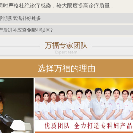
同时严格杜绝诊疗感染，较大限度提高诊疗质量 。
孕期燕窝滋补好处多
产后进补应避免哪些误区?
选择万福的理由