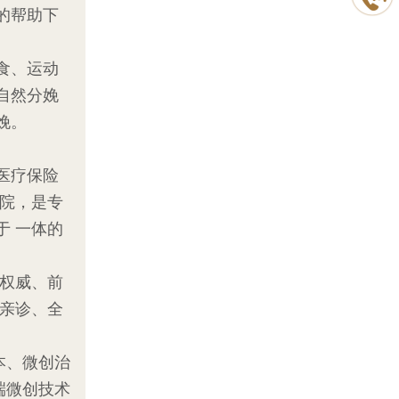
的帮助下
食、运动
自然分娩
娩。
医疗保险
医院，是专
于 一体的
权威、前
临亲诊、全
本、微创治
端微创技术