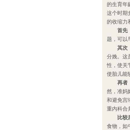
的生育年
这个时期
的收缩力
首先
题，可以
其次
分娩。这
性，使关
使胎儿能
再者
然，准妈
和避免宫
重内科合
比较
食物，如