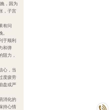
分娩，因为
张，子宫
果有问
娩。
利于顺利
力和弹
的阻力，
信心，当
过度疲劳
胎盘或严
易消化的
保持心情