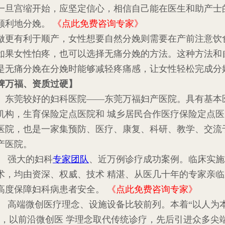
一旦宫缩开始，应坚定信心，相信自己能在医生和助产士
顺利地分娩。
《点此免费咨询专家》
有利于顺产，女性想要自然分娩则需要在产前注意饮
如果女性怕疼，也可以选择无痛分娩的方法。这种方法和
是无痛分娩在分娩时能够减轻疼痛感，让女性轻松完成分
牌万福、资质过硬】
莞较好的妇科医院——东莞万福妇产医院。具有基本
机构，生育保险定点医院和 城乡居民合作医疗保险定点
医院，也是一家集预防、医疗、康复、科研、教学、交流
产医院。
 强大的妇科
专家团队
、近万例诊疗成功案例。临床实施
术，均由资深、权威、技术 精湛、从医几十年的专家亲
高度保障妇科病患者安全。
《点此免费咨询专家》
高端微创医疗理念、设施设备比较前列。本着“以人为
则，以前沿微创医 学理念取代传统诊疗，先后引进众多尖